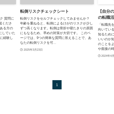
転倒リスクチェックシート
【自分
の転職活
ク 質問に
転倒リスクをセルフチェックしてみませんか？
認くださ
年齢を重ねると、転倒によるけがのリスクが少し
「転職先
がある方の
ずつ高くなります。転倒は骨折や寝たきりの原因
向いている
にしていた
にもなるため、早めの対策が大切です。 このペ
知るために
でに経験し
ージでは、9つの簡単な質問に答えることで、あ
いいのか知
なたの転倒リスクを可...
のことを
や面接の時
2025年3月23日
2024年4
1