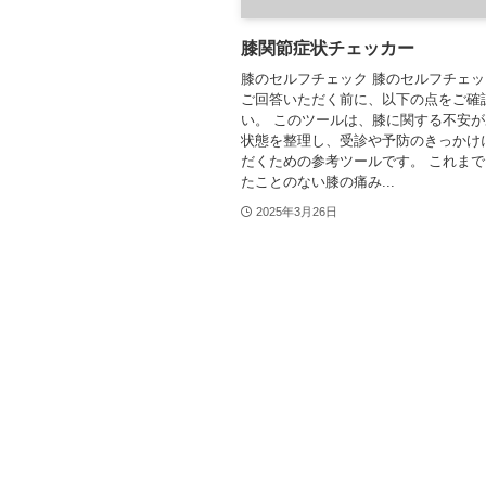
膝関節症状チェッカー
膝のセルフチェック 膝のセルフチェッ
ご回答いただく前に、以下の点をご確
い。 このツールは、膝に関する不安
状態を整理し、受診や予防のきっかけ
だくための参考ツールです。 これま
たことのない膝の痛み...
2025年3月26日