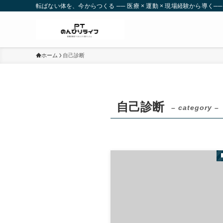
転ばない体を、今からつくる ── 医療 × 運動 × 現場経験から導く──
ホーム
自己診断
自己診断
– category –